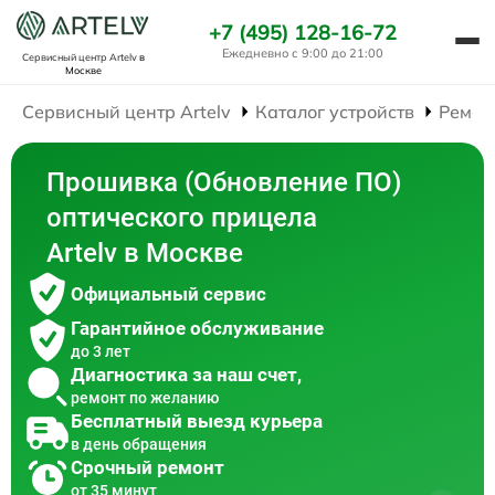
+7 (495) 128-16-72
Ежедневно с 9:00 до 21:00
Сервисный центр Artelv
в
Москве
Сервисный центр Artelv
Каталог устройств
Ремон
Прошивка (Обновление ПО)
оптического прицела
Artelv в Москве
Официальный сервис
Гарантийное обслуживание
до 3 лет
Диагностика за наш счет,
ремонт по желанию
Бесплатный выезд курьера
в день обращения
Срочный ремонт
от 35 минут