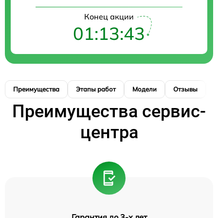
Конец акции
01:13:42
Преимущества
Этапы работ
Модели
Отзывы
К
Преимущества сервис-
центра
Гарантия до 3-х лет