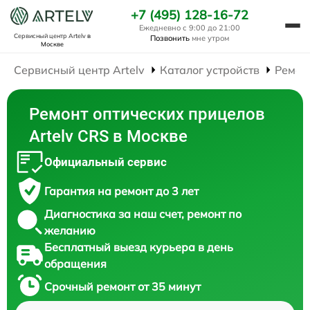
+7 (495) 128-16-72
Ежедневно с 9:00 до 21:00
Сервисный центр Artelv
в
Позвонить
мне утром
Москве
Сервисный центр Artelv
Каталог устройств
Ремон
Ремонт оптических прицелов
Artelv CRS в Москве
Официальный сервис
Гарантия на ремонт до 3 лет
Диагностика за наш счет, ремонт по
желанию
Бесплатный выезд курьера в день
обращения
Срочный ремонт от 35 минут