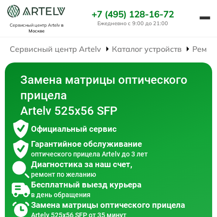
+7 (495) 128-16-72
Ежедневно с 9:00 до 21:00
Сервисный центр Artelv
в
Москве
Сервисный центр Artelv
Каталог устройств
Ремон
Замена матрицы оптического
прицела
Artelv 525x56 SFP
Официальный сервис
Гарантийное обслуживание
оптического прицела Artelv до 3 лет
Диагностика за наш счет,
ремонт по желанию
Бесплатный выезд курьера
в день обращения
Замена матрицы оптического прицела
Artelv 525x56 SFP от 35 минут