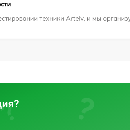
сти
тировании техники Artelv, и мы организу
ция?