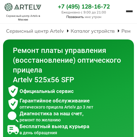
+7 (495) 128-16-72
Ежедневно с 9:00 до 21:00
Сервисный центр Artelv
в
Позвонить
мне утром
Москве
Сервисный центр Artelv
Каталог устройств
Ремон
Ремонт платы управления
(восстановление) оптического
прицела
Artelv 525x56 SFP
Официальный сервис
Гарантийное обслуживание
оптического прицела Artelv до 3 лет
Диагностика за наш счет,
ремонт по желанию
Бесплатный выезд курьера
в день обращения