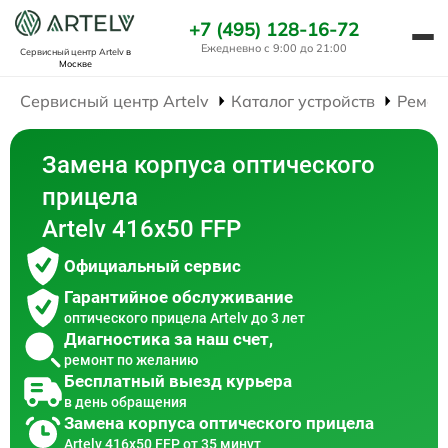
+7 (495) 128-16-72
Ежедневно с 9:00 до 21:00
Сервисный центр Artelv
в
Москве
Сервисный центр Artelv
Каталог устройств
Ремон
Замена корпуса оптического
прицела
Artelv 416x50 FFP
Официальный сервис
Гарантийное обслуживание
оптического прицела Artelv до 3 лет
Диагностика за наш счет,
ремонт по желанию
Бесплатный выезд курьера
в день обращения
Замена корпуса оптического прицела
Artelv 416x50 FFP от 35 минут