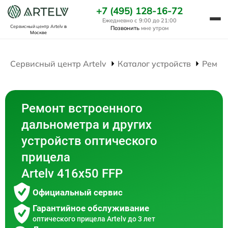
+7 (495) 128-16-72
Ежедневно с 9:00 до 21:00
Сервисный центр Artelv
в
Позвонить
мне утром
Москве
Сервисный центр Artelv
Каталог устройств
Ремон
Ремонт встроенного
дальнометра и других
устройств оптического
прицела
Artelv 416x50 FFP
Официальный сервис
Гарантийное обслуживание
оптического прицела Artelv до 3 лет