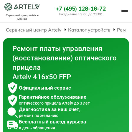
+7 (495) 128-16-72
Ежедневно с 9:00 до 21:00
Сервисный центр Artelv
в
Москве
Сервисный центр Artelv
Каталог устройств
Ремон
Ремонт платы управления
(восстановление) оптического
прицела
Artelv 416x50 FFP
Официальный сервис
Гарантийное обслуживание
оптического прицела Artelv до 3 лет
Диагностика за наш счет,
ремонт по желанию
Бесплатный выезд курьера
в день обращения