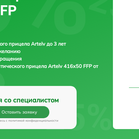
FFP
ого прицела Artelv до 3 лет
 желанию
бращения
птического прицела
Artelv 416x50 FFP от
я со специалистом
Оставить заявку
есь c
политикой конфиденциальности