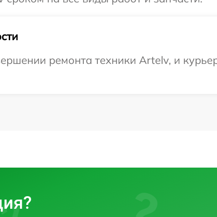
сти
ршении ремонта техники Artelv, и курьер
ция?