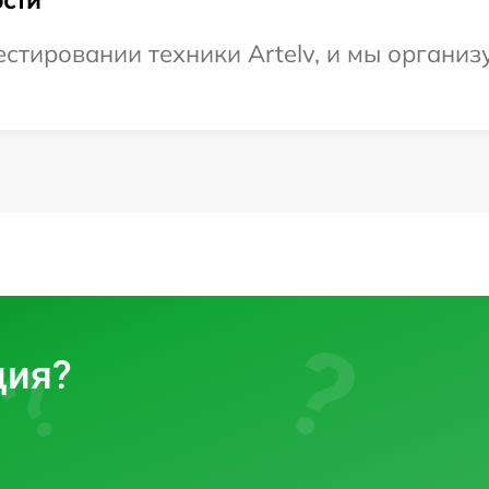
тировании техники Artelv, и мы организу
ция?