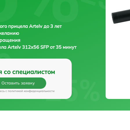
ого прицела Artelv до 3 лет
 желанию
бращения
ела
Artelv 312x56 SFP от 35 минут
я со специалистом
Оставить заявку
есь c
политикой конфиденциальности