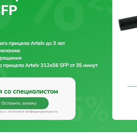
SFP
ого прицела Artelv до 3 лет
 желанию
бращения
го прицела
Artelv 312x56 SFP от 35 минут
я со специалистом
Оставить заявку
есь c
политикой конфиденциальности