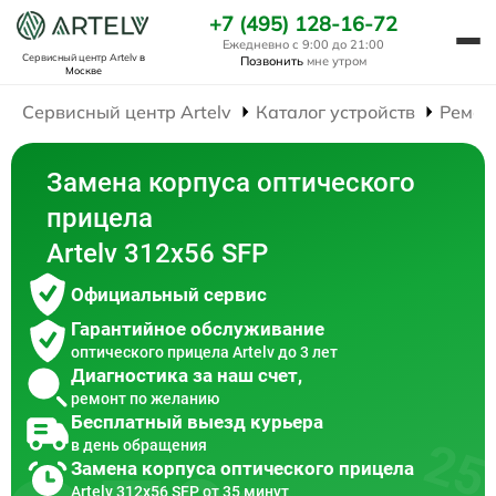
+7 (495) 128-16-72
Ежедневно с 9:00 до 21:00
Сервисный центр Artelv
в
Позвонить
мне утром
Москве
Сервисный центр Artelv
Каталог устройств
Ремон
Замена корпуса оптического
прицела
Artelv 312x56 SFP
Официальный сервис
Гарантийное обслуживание
оптического прицела Artelv до 3 лет
Диагностика за наш счет,
ремонт по желанию
Бесплатный выезд курьера
в день обращения
Замена корпуса оптического прицела
Artelv 312x56 SFP от 35 минут