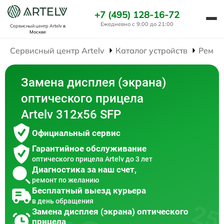
+7 (495) 128-16-72
Ежедневно с 9:00 до 21:00
Сервисный центр Artelv
в
Москве
Сервисный центр Artelv
Каталог устройств
Ремон
Замена дисплея (экрана)
оптического прицела
Artelv 312x56 SFP
Официальный сервис
Гарантийное обслуживание
оптического прицела Artelv до 3 лет
Диагностика за наш счет,
ремонт по желанию
Бесплатный выезд курьера
в день обращения
Замена дисплея (экрана) оптического
прицела