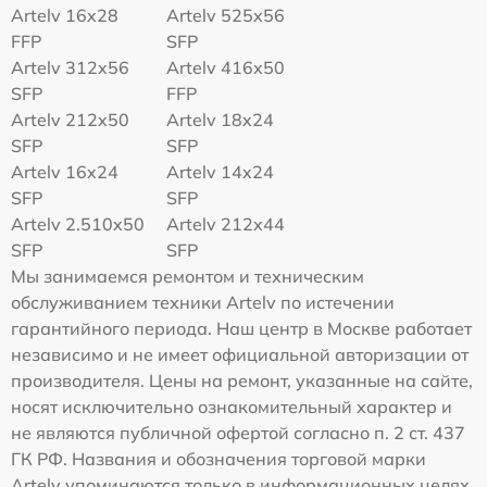
Artelv 16x28
Artelv 525x56
FFP
SFP
Artelv 312x56
Artelv 416x50
SFP
FFP
Artelv 212x50
Artelv 18x24
SFP
SFP
Artelv 16x24
Artelv 14x24
SFP
SFP
Artelv 2.510x50
Artelv 212x44
SFP
SFP
Мы занимаемся ремонтом и техническим
обслуживанием техники Artelv по истечении
гарантийного периода. Наш центр в Москве работает
независимо и не имеет официальной авторизации от
производителя. Цены на ремонт, указанные на сайте,
носят исключительно ознакомительный характер и
не являются публичной офертой согласно п. 2 ст. 437
ГК РФ. Названия и обозначения торговой марки
Artelv упоминаются только в информационных целях