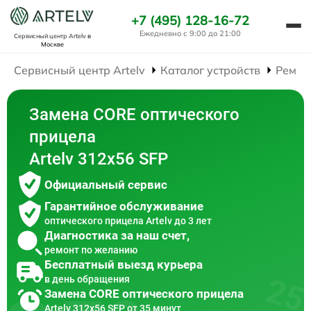
+7 (495) 128-16-72
Ежедневно с 9:00 до 21:00
Сервисный центр Artelv
в
Москве
Сервисный центр Artelv
Каталог устройств
Ремон
Замена CORE оптического
прицела
Artelv 312x56 SFP
Официальный сервис
Гарантийное обслуживание
оптического прицела Artelv до 3 лет
Диагностика за наш счет,
ремонт по желанию
Бесплатный выезд курьера
в день обращения
Замена CORE оптического прицела
Artelv 312x56 SFP от 35 минут