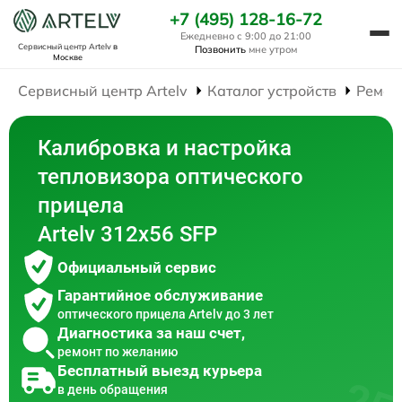
+7 (495) 128-16-72
Ежедневно с 9:00 до 21:00
Сервисный центр Artelv
в
Позвонить
мне утром
Москве
Сервисный центр Artelv
Каталог устройств
Ремон
Калибровка и настройка
тепловизора оптического
прицела
Artelv 312x56 SFP
Официальный сервис
Гарантийное обслуживание
оптического прицела Artelv до 3 лет
Диагностика за наш счет,
ремонт по желанию
Бесплатный выезд курьера
в день обращения