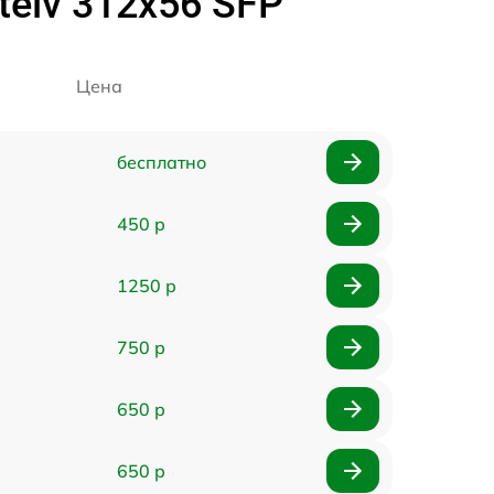
elv 312x56 SFP
Цена
бесплатно
450 р
1250 р
750 р
650 р
650 р