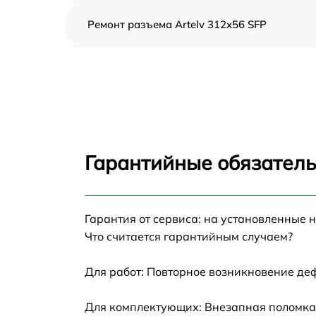
Ремонт разъема Artelv 312x56 SFP
Замена дисплея (экрана) Artelv 312x56 SFP
Замена матрицы Artelv 312x56 SFP
Ремонт цепи питания Artelv 312x56 SFP
Гарантийные обязатель
Замена USB порта Artelv 312x56 SFP
Гарантия от сервиса: на установленные 
Замена процессора Artelv 312x56 SFP
Что считается гарантийным случаем?
Замена аккумулятора Artelv 312x56 SFP
Для работ: Повторное возникновение де
Замена ключей управления Artelv 312x56
Для комплектующих: Внезапная поломка,
SFP