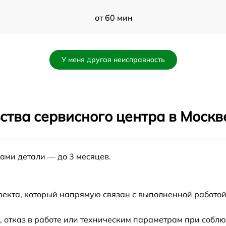
от 60 мин
от 60 мин
У меня другая неисправность
от 60 мин
от 60 мин
ства сервисного центра в Москв
от 60 мин
нами детали — до 3 месяцев.
от 60 мин
от 60 мин
фекта, который напрямую связан с выполненной работой
от 60 мин
 отказ в работе или техническим параметрам при соблю