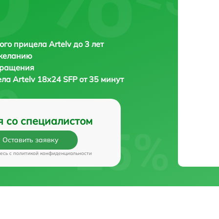
ого прицела Artelv до 3 лет
 желанию
бращения
ела
Artelv 18x24 SFP от 35 минут
я со специалистом
Оставить заявку
есь c
политикой конфиденциальности