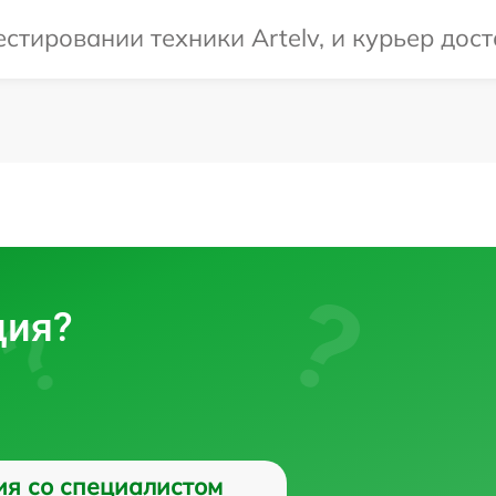
тировании техники Artelv, и курьер дост
ция?
ия со специалистом