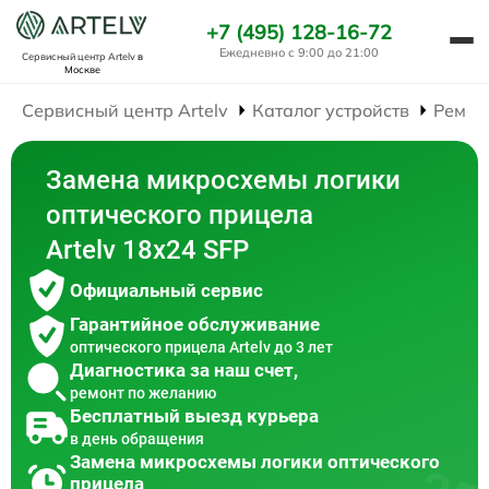
+7 (495) 128-16-72
Ежедневно с 9:00 до 21:00
Сервисный центр Artelv
в
Москве
Сервисный центр Artelv
Каталог устройств
Ремон
Замена микросхемы логики
оптического прицела
Artelv 18x24 SFP
Официальный сервис
Гарантийное обслуживание
оптического прицела Artelv до 3 лет
Диагностика за наш счет,
ремонт по желанию
Бесплатный выезд курьера
в день обращения
Замена микросхемы логики оптического
прицела