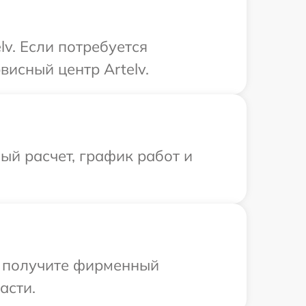
v. Если потребуется
исный центр Artelv.
й расчет, график работ и
ы получите фирменный
асти.