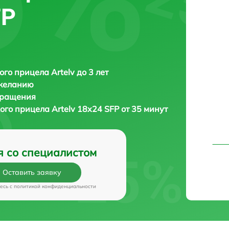
FP
ого прицела Artelv до 3 лет
 желанию
бращения
кого прицела
Artelv 18x24 SFP от 35 минут
я со специалистом
Оставить заявку
есь c
политикой конфиденциальности