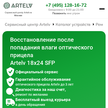
+7 (495) 128-16-72
Ежедневно с 9:00 до 21:00
Сервисный центр Artelv
в
Позвонить
мне утром
Москве
Сервисный центр Artelv
Каталог устройств
Ремон
Восстановление после
попадания влаги оптического
прицела
Artelv 18x24 SFP
Официальный сервис
Гарантийное обслуживание
оптического прицела Artelv до 3 лет
Диагностика за наш счет,
ремонт по желанию
Бесплатный выезд курьера
в день обращения