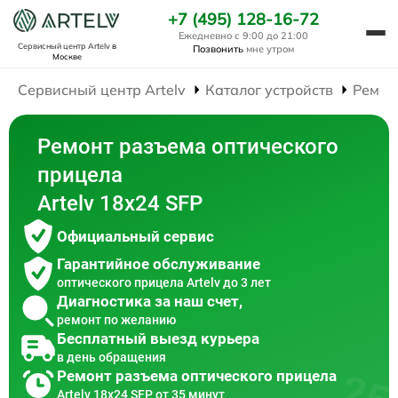
+7 (495) 128-16-72
Ежедневно с 9:00 до 21:00
Сервисный центр Artelv
в
Позвонить
мне утром
Москве
Сервисный центр Artelv
Каталог устройств
Ремон
Ремонт разъема оптического
прицела
Artelv 18x24 SFP
Официальный сервис
Гарантийное обслуживание
оптического прицела Artelv до 3 лет
Диагностика за наш счет,
ремонт по желанию
Бесплатный выезд курьера
в день обращения
Ремонт разъема оптического прицела
Artelv 18x24 SFP от 35 минут