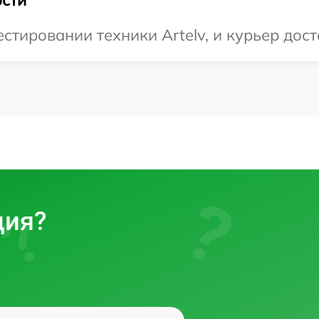
тировании техники Artelv, и курьер дост
ция?