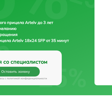
ого прицела Artelv до 3 лет
 желанию
бращения
рицела
Artelv 18x24 SFP от 35 минут
я со специалистом
Оставить заявку
есь c
политикой конфиденциальности