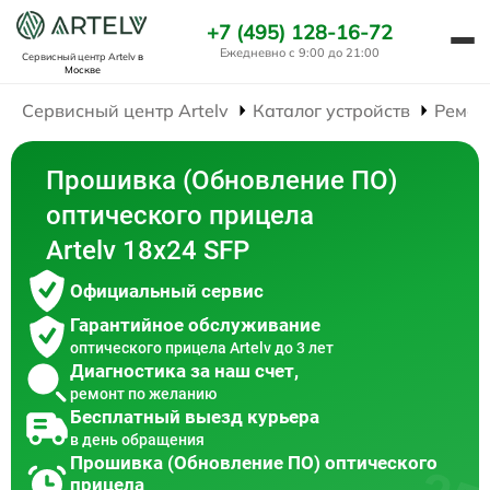
+7 (495) 128-16-72
Ежедневно с 9:00 до 21:00
Сервисный центр Artelv
в
Москве
Сервисный центр Artelv
Каталог устройств
Ремон
Прошивка (Обновление ПО)
оптического прицела
Artelv 18x24 SFP
Официальный сервис
Гарантийное обслуживание
оптического прицела Artelv до 3 лет
Диагностика за наш счет,
ремонт по желанию
Бесплатный выезд курьера
в день обращения
Прошивка (Обновление ПО) оптического
прицела