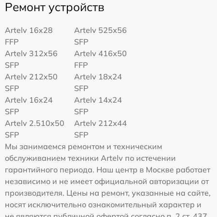
Ремонт устройств
Artelv 16x28
Artelv 525x56
FFP
SFP
Artelv 312x56
Artelv 416x50
SFP
FFP
Artelv 212x50
Artelv 18x24
SFP
SFP
Artelv 16x24
Artelv 14x24
SFP
SFP
Artelv 2.510x50
Artelv 212x44
SFP
SFP
Мы занимаемся ремонтом и техническим
обслуживанием техники Artelv по истечении
гарантийного периода. Наш центр в Москве работает
независимо и не имеет официальной авторизации от
производителя. Цены на ремонт, указанные на сайте,
носят исключительно ознакомительный характер и
не являются публичной офертой согласно п. 2 ст. 437