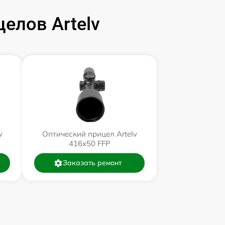
елов Artelv
v
Оптический прицел Artelv
416x50 FFP
Заказать ремонт