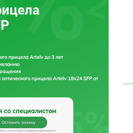
рицела
FP
ого прицела Artelv до 3 лет
 желанию
бращения
а оптического прицела
Artelv 18x24 SFP от
я со специалистом
Оставить заявку
есь c
политикой конфиденциальности