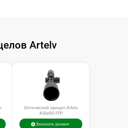
елов Artelv
v
Оптический прицел Artelv
416x50 FFP
Заказать ремонт