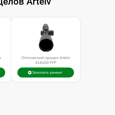
елов Artelv
v
Оптический прицел Artelv
416x50 FFP
Заказать ремонт