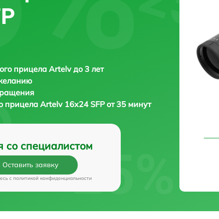
FP
ого прицела Artelv до 3 лет
 желанию
бращения
го прицела
Artelv 16x24 SFP от 35 минут
я со специалистом
Оставить заявку
есь c
политикой конфиденциальности