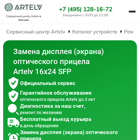
+7 (495) 128-16-72
Ежедневно с 9:00 до 21:00
Сервисный центр Artelv
в
Москве
Сервисный центр Artelv
Каталог устройств
Ремон
Замена дисплея (экрана)
оптического прицела
Artelv 16x24 SFP
Официальный сервис
Гарантийное обслуживание
оптического прицела Artelv до 3 лет
Диагностика за наш счет,
ремонт по желанию
Бесплатный выезд курьера
в день обращения
Замена дисплея (экрана) оптического
прицела