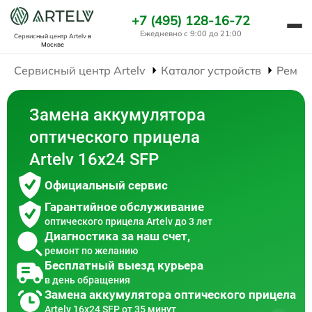
+7 (495) 128-16-72
Ежедневно с 9:00 до 21:00
Сервисный центр Artelv
в
Москве
Сервисный центр Artelv
Каталог устройств
Ремон
Замена аккумулятора
оптического прицела
Artelv 16x24 SFP
Официальный сервис
Гарантийное обслуживание
оптического прицела Artelv до 3 лет
Диагностика за наш счет,
ремонт по желанию
Бесплатный выезд курьера
в день обращения
Замена аккумулятора оптического прицела
Artelv 16x24 SFP от 35 минут