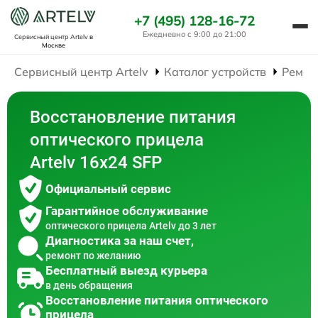
+7 (495) 128-16-72
Ежедневно с 9:00 до 21:00
Сервисный центр Artelv
в
Москве
Сервисный центр Artelv
Каталог устройств
Ремон
Восстановление питания
оптического прицела
Artelv 16x24 SFP
Официальный сервис
Гарантийное обслуживание
оптического прицела Artelv до 3 лет
Диагностика за наш счет,
ремонт по желанию
Бесплатный выезд курьера
в день обращения
Восстановление питания оптического
прицела