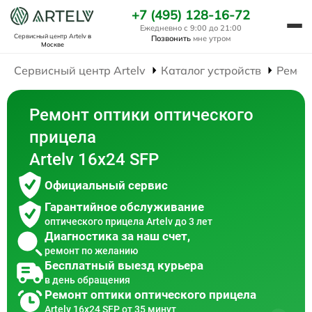
+7 (495) 128-16-72
Ежедневно с 9:00 до 21:00
Сервисный центр Artelv
в
Позвонить
мне утром
Москве
Сервисный центр Artelv
Каталог устройств
Ремон
Ремонт оптики оптического
прицела
Artelv 16x24 SFP
Официальный сервис
Гарантийное обслуживание
оптического прицела Artelv до 3 лет
Диагностика за наш счет,
ремонт по желанию
Бесплатный выезд курьера
в день обращения
Ремонт оптики оптического прицела
Artelv 16x24 SFP от 35 минут