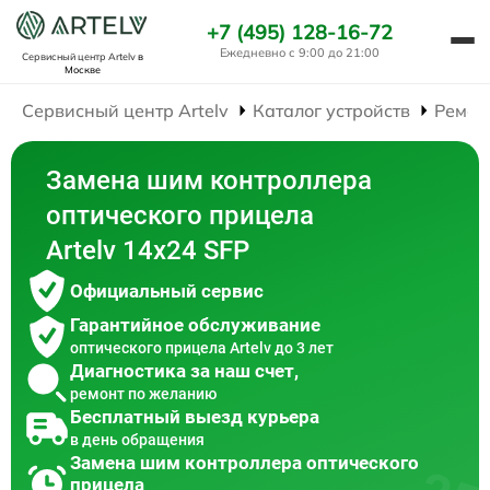
+7 (495) 128-16-72
Ежедневно с 9:00 до 21:00
Сервисный центр Artelv
в
Москве
Сервисный центр Artelv
Каталог устройств
Ремон
Замена шим контроллера
оптического прицела
Artelv 14x24 SFP
Официальный сервис
Гарантийное обслуживание
оптического прицела Artelv до 3 лет
Диагностика за наш счет,
ремонт по желанию
Бесплатный выезд курьера
в день обращения
Замена шим контроллера оптического
прицела