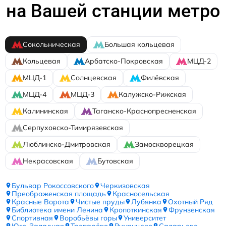
на Вашей станции метро
Сокольническая
Большая кольцевая
Кольцевая
Арбатско-Покровская
МЦД-2
МЦД-1
Солнцевская
Филёвская
МЦД-4
МЦД-3
Калужско-Рижская
Калининская
Таганско-Краснопресненская
Серпуховско-Тимирязевская
Люблинско-Дмитровская
Замоскворецкая
Некрасовская
Бутовская
Бульвар Рокоссовского
Черкизовская
Преображенская площадь
Красносельская
Красные Ворота
Чистые пруды
Лубянка
Охотный Ряд
Библиотека имени Ленина
Кропоткинская
Фрунзенская
Спортивная
Воробьёвы горы
Университет
Юго-Западная
Тропарёво
Румянцево
Саларьево