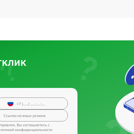
тклик
правляя, Вы соглашаетесь с
олитикой конфиденциальности