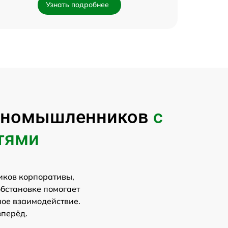
Узнать подробнее
диномышленников
с
тями
иков корпоративы,
обстановке помогает
ное взаимодействие.
вперёд.