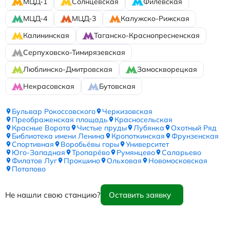
МЦД-1
Солнцевская
Филёвская
МЦД-4
МЦД-3
Калужско-Рижская
Калининская
Таганско-Краснопресненская
Серпуховско-Тимирязевская
Люблинско-Дмитровская
Замоскворецкая
Некрасовская
Бутовская
Бульвар Рокоссовского
Черкизовская
Преображенская площадь
Красносельская
Красные Ворота
Чистые пруды
Лубянка
Охотный Ряд
Библиотека имени Ленина
Кропоткинская
Фрунзенская
Спортивная
Воробьёвы горы
Университет
Юго-Западная
Тропарёво
Румянцево
Саларьево
Филатов Луг
Прокшино
Ольховая
Новомосковская
Потапово
Не нашли свою станцию?
Оставить заявку