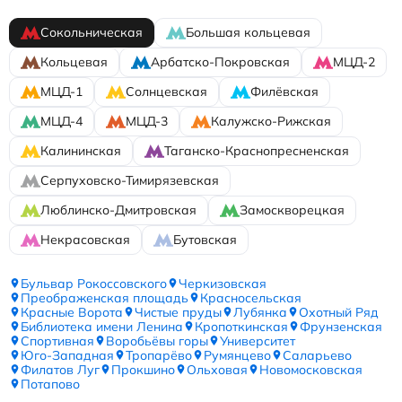
Сокольническая
Большая кольцевая
Кольцевая
Арбатско-Покровская
МЦД-2
МЦД-1
Солнцевская
Филёвская
МЦД-4
МЦД-3
Калужско-Рижская
Калининская
Таганско-Краснопресненская
Серпуховско-Тимирязевская
Люблинско-Дмитровская
Замоскворецкая
Некрасовская
Бутовская
Бульвар Рокоссовского
Черкизовская
Преображенская площадь
Красносельская
Красные Ворота
Чистые пруды
Лубянка
Охотный Ряд
Библиотека имени Ленина
Кропоткинская
Фрунзенская
Спортивная
Воробьёвы горы
Университет
Юго-Западная
Тропарёво
Румянцево
Саларьево
Филатов Луг
Прокшино
Ольховая
Новомосковская
Потапово