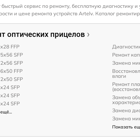
 быстрый сервис по ремонту, бесплатную диагностику и
сти и цене ремонта устройств Artelv. Каталог ремонтиру
т оптических прицелов
6x28 FFP
Диагности
25x56 SFP
Ремонт ка
12x56 SFP
Замена ми
16x50 FFP
Восстанов
влаги
12x50 SFP
Ремонт пл
8x24 SFP
(восстанов
6x24 SFP
Замена об
характери
4x24 SFP
Замена дис
ещё...
Замена ми
Показать ещё