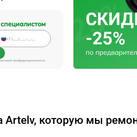
СКИДК
 специалистом
-25%
по предварител
литикой конфиденциальности
а Artelv, которую мы ремо