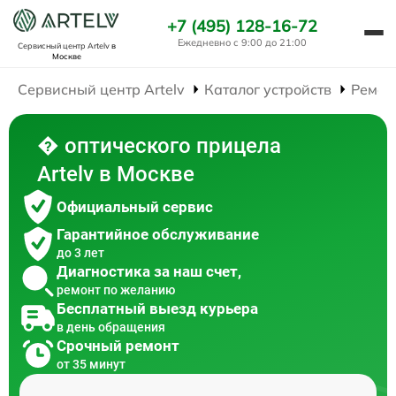
+7 (495) 128-16-72
Ежедневно с 9:00 до 21:00
Сервисный центр Artelv
в
Москве
Сервисный центр Artelv
Каталог устройств
Ремон
� оптического прицела
Artelv в Москве
Официальный сервис
Гарантийное обслуживание
до 3 лет
Диагностика за наш счет,
ремонт по желанию
Бесплатный выезд курьера
в день обращения
Срочный ремонт
от 35 минут