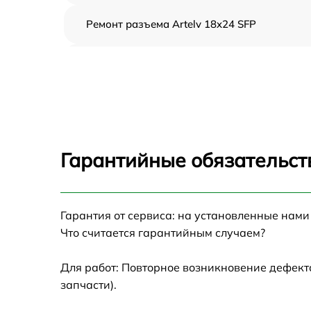
Ремонт разъема Artelv 18x24 SFP
Замена дисплея (экрана) Artelv 18x24 SFP
Замена матрицы Artelv 18x24 SFP
Ремонт цепи питания Artelv 18x24 SFP
Гарантийные обязательст
Замена USB порта Artelv 18x24 SFP
Гарантия от сервиса: на установленные нами
Замена процессора Artelv 18x24 SFP
Что считается гарантийным случаем?
Замена аккумулятора Artelv 18x24 SFP
Для работ: Повторное возникновение дефект
запчасти).
Замена ключей управления Artelv 18x24 SF