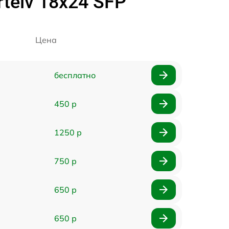
telv 18x24 SFP
Цена
бесплатно
450 р
1250 р
750 р
650 р
650 р