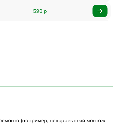
590 р
750 р
1100 р
1000 р
590 р
650 р
590 р
 ремонта (например, некорректный монтаж
590 р