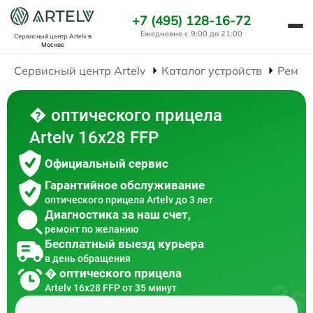
+7 (495) 128-16-72
Ежедневно с 9:00 до 21:00
Сервисный центр Artelv
в
Москве
Сервисный центр Artelv
Каталог устройств
Ремон
� оптического прицела
Artelv 16x28 FFP
Официальный сервис
Гарантийное обслуживание
оптического прицела Artelv до 3 лет
Диагностика за наш счет,
ремонт по желанию
Бесплатный выезд курьера
в день обращения
� оптического прицела
Artelv 16x28 FFP от 35 минут