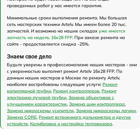
проведенных работ у нас имеется гарантия.
Минимальные сроки выполнения ремонта. Мы большая
сеть мастерских техники Artelv. Мы имеем более 20 тыс.
запчастей. И возможно на наших складах
уже имеется
запчасть на модель 16x28 FFP
. При заказе ремонта на
сайте - предоставляется скидка -25%.
Знаем свое дело
Будьте уверены в профессионализме наших мастеров - они
с уверенностью выполнят ремонт Artelv 16x28 FFP. По
данным наших мастеров в Москве по ремонту Artelv,
наиболее востребованы следующие услуги:
Ремонт
капиллярной трубки
,
Ремонт контроллеров
,
Ремонт
электронно-лучевой трубки
,
Замена объективов с
улучшением характеристик
,
Замена шим контроллера
,
Замена микросхемы усилителя
,
Замена микросхемы логики
,
Замена CORE
,
Ремонт встроенного дальнометра и других
устройств
,
Калибровка и настройка тепловизора
.