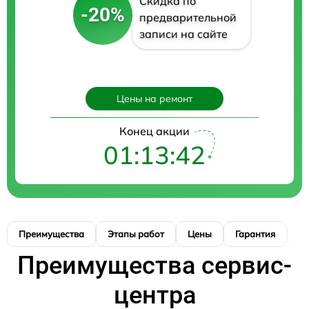
Скидка по
-20%
предварительной
записи на сайте
Цены на ремонт
Конец акции
01:13:41
Преимущества
Этапы работ
Цены
Гарантия
М
Преимущества сервис-
центра