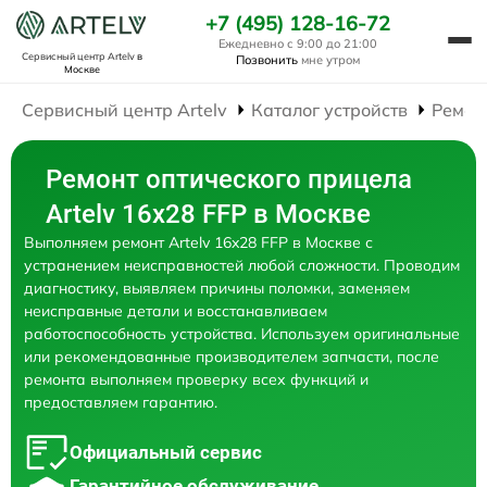
+7 (495) 128-16-72
Ежедневно с 9:00 до 21:00
Сервисный центр Artelv
в
Позвонить
мне утром
Москве
Сервисный центр Artelv
Каталог устройств
Ремон
Ремонт оптического прицела
Artelv 16x28 FFP в Москве
Выполняем ремонт Artelv 16x28 FFP в Москве с
устранением неисправностей любой сложности. Проводим
диагностику, выявляем причины поломки, заменяем
неисправные детали и восстанавливаем
работоспособность устройства. Используем оригинальные
или рекомендованные производителем запчасти, после
ремонта выполняем проверку всех функций и
предоставляем гарантию.
Официальный сервис
Гарантийное обслуживание