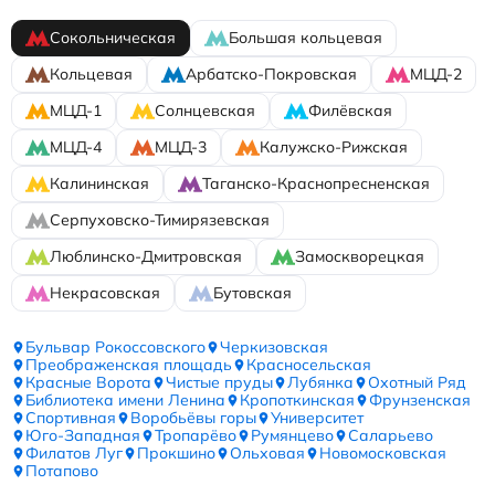
Сокольническая
Большая кольцевая
Кольцевая
Арбатско-Покровская
МЦД-2
МЦД-1
Солнцевская
Филёвская
МЦД-4
МЦД-3
Калужско-Рижская
Калининская
Таганско-Краснопресненская
Серпуховско-Тимирязевская
Люблинско-Дмитровская
Замоскворецкая
Некрасовская
Бутовская
Бульвар Рокоссовского
Черкизовская
Преображенская площадь
Красносельская
Красные Ворота
Чистые пруды
Лубянка
Охотный Ряд
Библиотека имени Ленина
Кропоткинская
Фрунзенская
Спортивная
Воробьёвы горы
Университет
Юго-Западная
Тропарёво
Румянцево
Саларьево
Филатов Луг
Прокшино
Ольховая
Новомосковская
Потапово