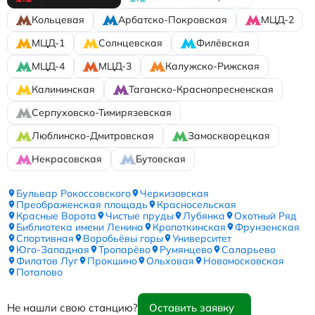
Кольцевая
Арбатско-Покровская
МЦД-2
МЦД-1
Солнцевская
Филёвская
МЦД-4
МЦД-3
Калужско-Рижская
Калининская
Таганско-Краснопресненская
Серпуховско-Тимирязевская
Люблинско-Дмитровская
Замоскворецкая
Некрасовская
Бутовская
Бульвар Рокоссовского
Черкизовская
Преображенская площадь
Красносельская
Красные Ворота
Чистые пруды
Лубянка
Охотный Ряд
Библиотека имени Ленина
Кропоткинская
Фрунзенская
Спортивная
Воробьёвы горы
Университет
Юго-Западная
Тропарёво
Румянцево
Саларьево
Филатов Луг
Прокшино
Ольховая
Новомосковская
Потапово
Не нашли свою станцию?
Оставить заявку