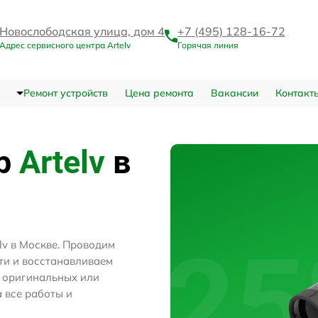
Новослободская улица, дом 4
+7 (495) 128-16-72
Адрес сервисного центра Artelv
Горячая линия
Ремонт устройств
Цена ремонта
Вакансии
Контакт
тр
Artelv
в
lv в Москве. Проводим
ти и восстанавливаем
м оригинальных или
 все работы и