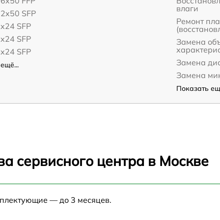
16x50 FFP
Восстанов
влаги
12x50 SFP
Ремонт пл
8x24 SFP
(восстанов
6x24 SFP
Замена об
характери
4x24 SFP
Замена дис
ещё...
Замена ми
Показать ещё
ва сервисного центра в Москве
мплектующие — до 3 месяцев.