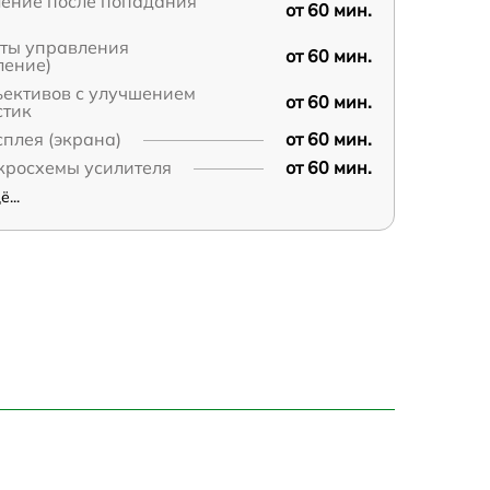
ление после попадания
от 60 мин.
аты управления
от 60 мин.
ление)
ъективов с улучшением
от 60 мин.
стик
плея (экрана)
от 60 мин.
кросхемы усилителя
от 60 мин.
...