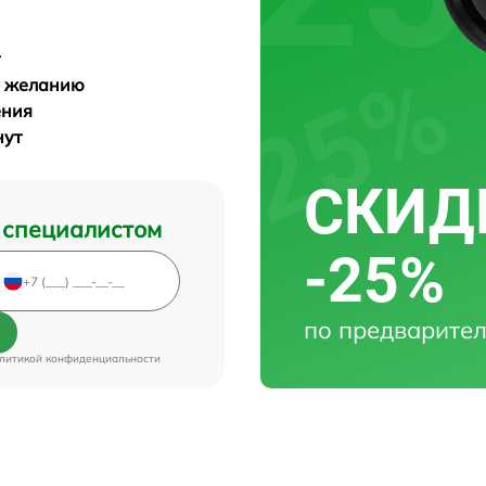
у желанию
ения
нут
СКИДК
 специалистом
-25%
по предварител
литикой конфиденциальности