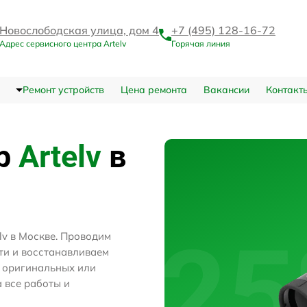
Новослободская улица, дом 4
+7 (495) 128-16-72
Адрес сервисного центра Artelv
Горячая линия
Ремонт устройств
Цена ремонта
Вакансии
Контакт
тр
Artelv
в
lv в Москве. Проводим
ти и восстанавливаем
м оригинальных или
 все работы и