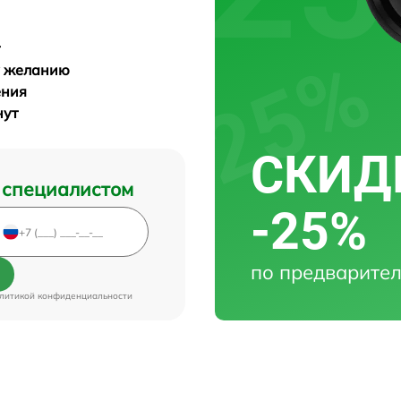
у желанию
ения
нут
СКИДК
 специалистом
-25%
по предварител
литикой конфиденциальности