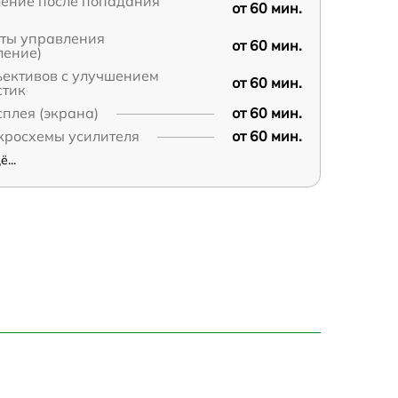
ление после попадания
от 60 мин.
аты управления
от 60 мин.
ление)
ъективов с улучшением
от 60 мин.
стик
плея (экрана)
от 60 мин.
кросхемы усилителя
от 60 мин.
...