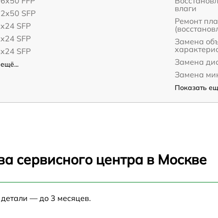
16x50 FFP
Восстанов
влаги
12x50 SFP
Ремонт пл
8x24 SFP
(восстанов
6x24 SFP
Замена об
характери
4x24 SFP
Замена дис
ещё...
Замена ми
Показать ещё
ва сервисного центра в Москве
 детали — до 3 месяцев.