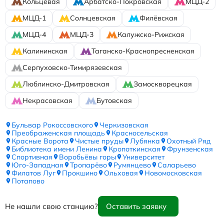
Кольцевая
Арбатско-Покровская
МЦД-2
МЦД-1
Солнцевская
Филёвская
МЦД-4
МЦД-3
Калужско-Рижская
Калининская
Таганско-Краснопресненская
Серпуховско-Тимирязевская
Люблинско-Дмитровская
Замоскворецкая
Некрасовская
Бутовская
Бульвар Рокоссовского
Черкизовская
Преображенская площадь
Красносельская
Красные Ворота
Чистые пруды
Лубянка
Охотный Ряд
Библиотека имени Ленина
Кропоткинская
Фрунзенская
Спортивная
Воробьёвы горы
Университет
Юго-Западная
Тропарёво
Румянцево
Саларьево
Филатов Луг
Прокшино
Ольховая
Новомосковская
Потапово
Не нашли свою станцию?
Оставить заявку