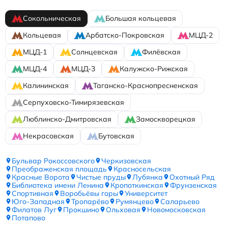
Сокольническая
Большая кольцевая
Кольцевая
Арбатско-Покровская
МЦД-2
МЦД-1
Солнцевская
Филёвская
МЦД-4
МЦД-3
Калужско-Рижская
Калининская
Таганско-Краснопресненская
Серпуховско-Тимирязевская
Люблинско-Дмитровская
Замоскворецкая
Некрасовская
Бутовская
Бульвар Рокоссовского
Черкизовская
Преображенская площадь
Красносельская
Красные Ворота
Чистые пруды
Лубянка
Охотный Ряд
Библиотека имени Ленина
Кропоткинская
Фрунзенская
Спортивная
Воробьёвы горы
Университет
Юго-Западная
Тропарёво
Румянцево
Саларьево
Филатов Луг
Прокшино
Ольховая
Новомосковская
Потапово